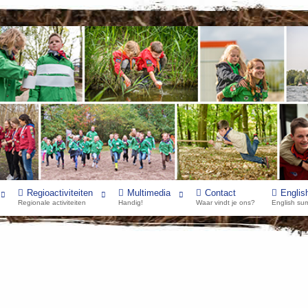
Regioactiviteiten
Multimedia
Contact
Englis
Regionale activiteiten
Handig!
Waar vindt je ons?
English su
voor scouts!