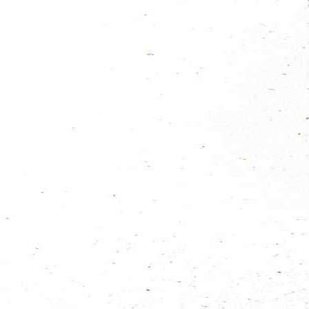
 11 tot 15 jaar. Gezamenlijk hebben we overnacht op
Scoutcentrum
uze onze tenten opzetten en was de gezamenlijke opening. Samen met 9
en kookten heerlijke gerechten. 's avonds werd het sprookjesverhaal
ijke handen! Met een beetje vuurwerk werd het kampvuur ontstoken. De
el te spelen. De vele opdrachten werden afgewerkt om nog flink wat
on
te gaan. Tijdens de landelijke wedstrijden hebben zij een mooie 36e en