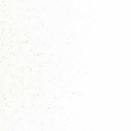
Hits: 949
De RSW was weer een groot succes voor scouts!
Vorige maand werden de Regionale ScoutingWedstrijde
Rotterdam
waar we het mysterie rondom sprookjes he
We begonnen de RSW met een hike naar het kampterre
scoutinggroepen en bij 30 patrouilles/rondes/ploegen gingen we verder me
De volgende punten konden namelijk verdient worden tijdens de kookwedst
samengebracht door een avondspel waarna we rondom het kampvuur de he
avond werd afgesloten met een warme chocomel.
De volgende ochtend werd opgestart met een flink ontbijt, want onder d
punten te scoren. De laatste punten werden gescoord bij het afbouwen 
Aan het einde van de RSW bleken de tickets voor de
Landelijke Scoutin
61e plaats weten te behalen!