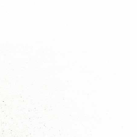
Algemeen scouting nieuws
Haags nieuws
Regionieuws
Trainingen
Bevernieuws
Welpennieuws
Scoutsnieuws
Explorernieuws
Roverscoutsnieuws
Admiraliteit 1 nieuws