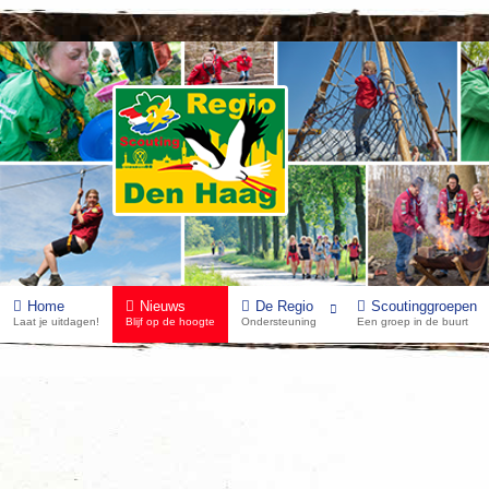
Home
Nieuws
De Regio
Scoutinggroepen
Laat je uitdagen!
Blijf op de hoogte
Ondersteuning
Een groep in de buurt
De Haagse RSW was weer een groot succes 
Categorie:
Scoutsnieuws
Gepubliceerd: dinsdag 06 juni 2023 17:00