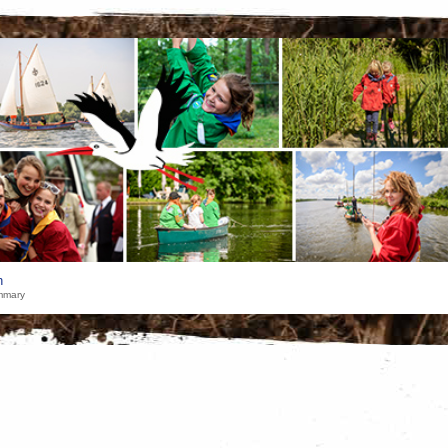
h
mmary