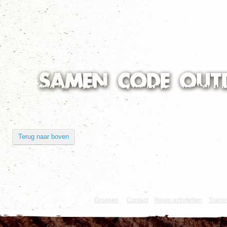
Alle nieuws categoriën
Terug naar boven
Dit is de officiële website van de vereniging 
Groepen
|
Contact
Regio activiteiten
Traini