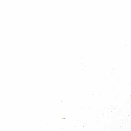
Spelteam
Explorers
Landelijke
activiteiten