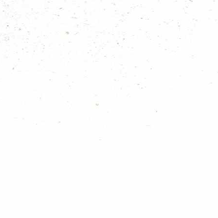
Komende evenementen
za okt 10, 2026
Beveruitje Bounce Valley
Bekijk volledige kalender
Spelteams
Spelteam
Bevers