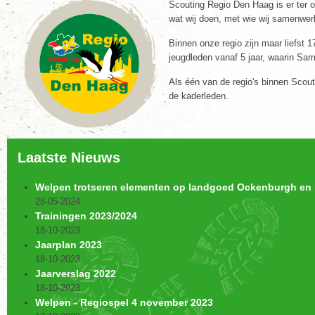
Scouting Regio Den Haag is er ter o
wat wij doen, met wie wij samenwer
Binnen onze regio zijn maar liefst 
jeugdleden vanaf 5 jaar, waarin Sa
Als één van de regio's binnen Scou
de kaderleden.
Laatste Nieuws
Welpen trotseren elementen op landgoed Ockenburgh en b
28-05-2024
Trainingen 2023/2024
18-10-2023
Jaarplan 2023
18-10-2023
Jaarverslag 2022
18-10-2023
Welpen - Regiospel 4 november 2023