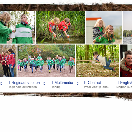
Regioactiviteiten
Multimedia
Contact
Englis
Regionale activiteiten
Handig!
Waar vindt je ons?
English su