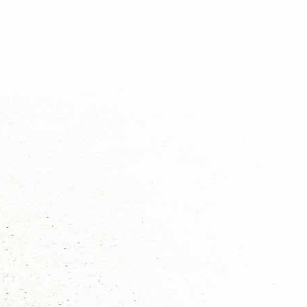
Spelteam
Scouts
Spelteam
Water
Een Scoutinggroep bij jou in de buurt
Landscouts