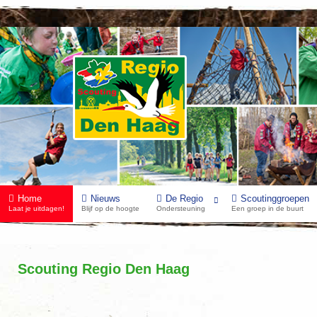
Home
Nieuws
De Regio
Scoutinggroepen
Laat je uitdagen!
Blijf op de hoogte
Ondersteuning
Een groep in de buurt
Scouting Regio Den Haag