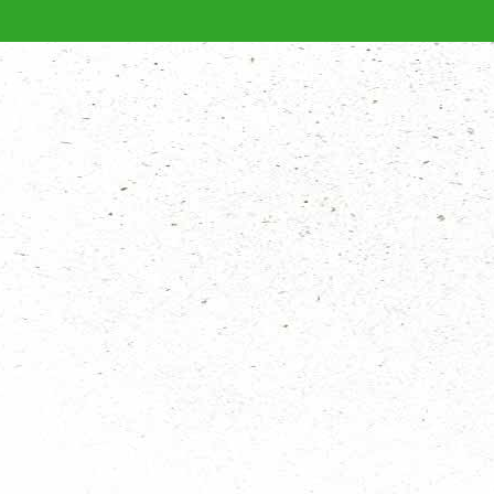
riendjes en vriendinnetjes lekker buiten te spelen? Dan is Scouting echt
groep bij jou in de buurt zit en neem gezellig een kijkje!