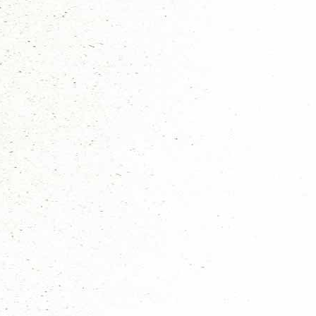
Waterscouts
Luchtscouts
Scouts met een beperking
Scouting Drumband & Regionaal fonds
Regionale accomodatie