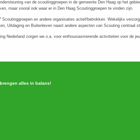
ndersteuning van de scoutinggroepen in de gemeente Den Haag op het gebied va
ken, maar vooral ook waar er in Den Haag Scoutinggroepen te vinden zijn.
17 Scoutinggroepen en andere organisaties actief/betrokken. Wekelijks verzorg
men, Uitdaging en Buitenleven naast andere aspecten van Scouting centraal st
ting Nederland zorgen we o.a. voor enthousiasmerende activiteiten voor de j
rengen alles in balans!