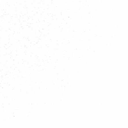
. Tevens zet de regio zich in voor regionale activiteiten, trainingen voor vri