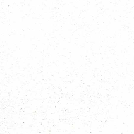
Regio voor jouw groep
De regio kan op vele gebieden ondersteuning bieden aan jouw scoutinggroep
Contact onze regionale vrijwilligers