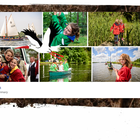
h
mmary