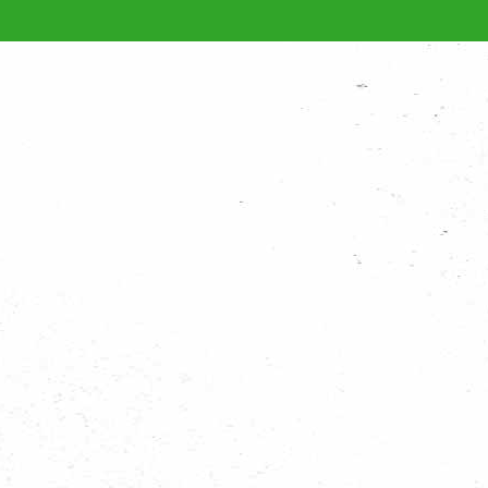
zelfs naar het buitenland? Of vind je het gewoon super leuk om samen met je v
en organiseren voor diverse leeftijdscategoriën. Bekijk op de kaart waar een 