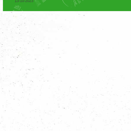
13-10-2023
Lid worden bij Scouting
Heb jij zin om te zeilen, zelf een expeditie te organiseren of misschien 
wat voor jou!
Meer informatie
Een groep in jouw buurt!
Scouting regio Den Haag kent 14 Scoutinggroepen die wekelijks bijeenkomst
Zoek een groep