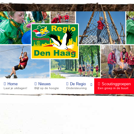
Home
Nieuws
De Regio
Scoutinggroepen
Laat je uitdagen!
Blijf op de hoogte
Ondersteuning
Een groep in de buurt
Scouting Rustenburg
Algemeen
Speltakken
Op de kaart
Contact
Verhu