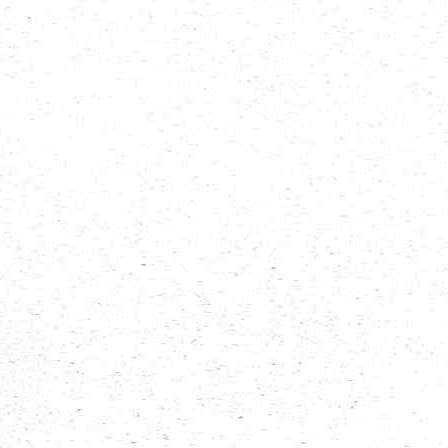
Bosjes van Pex
De Rimboejagers
Ockenburg
De Vliegende Hollander
Uilennest/Oosterbeek
HWS Baron van Pallandt
Scheveningen
MacDonaldgroep
Bosjes van Pex
Najadestam
Regionaal team
Pannenkoeken Hofstam
Studentenstam
Rijswijkse Meeuwen-Watergeuzen
Binkhorst