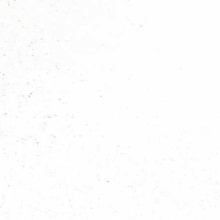
Scoutinggroepen op de kaart
Scouting regio Den Haag kent 18 scoutinggroepen en organisaties die bij 
Bekijk een groep op de kaart
Alle scoutinggroepen op een rij
Onderstaande scoutinggroepen bevinden zich in Den Haag:
Be Pals-Prinses Juliana
Bosjes van Poot
De Mohicanen