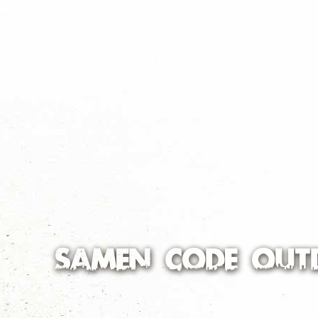
Scouting Stanley 55
Benoordenhout
Sint Jorisgroep 5
Scheveningen
Van Weerden Poelman
Ypenburg
Wegelaergroep
Scheveningen