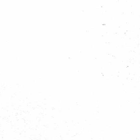
de regio zijn aangesloten. Opzoek naar een groep bij jou in de buurt? Bekijk 