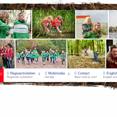
Regioactiviteiten
Multimedia
Contact
Englis
Regionale activiteiten
Handig!
Waar vindt je ons?
English su
ur