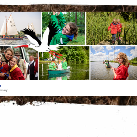
h
mmary