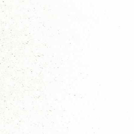
Algemeen
Soort organisatie:
Landscouts
Weesperstraat 89
Adresgegevens:
2574 VS Den Haag
Telefoon:
-
Opgericht:
01-09-2007
Organisatie ID:
2565
Ideologie:
Open
Coördinaat X: O 4.27682323
Coördinaten:
Coördinaat Y: N 52.06589470
Aanwezige Speleenheden: