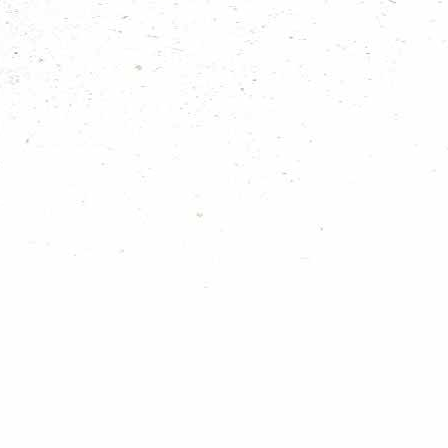
Satoko Kitahara
Leidschenveen
Scoutcentrum de Eendenkooi
Zuiderpark
Scouting Agnes Baden Powell (Engels)
Scheveningen
Scouting Drumband DH
Loosduinen
Scouting Ferguson
Bohemen
Scouting Haagse Hout
Haagse Hout
Scouting Rustenburg
Rustenburg