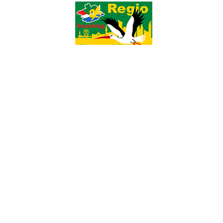
Van Weerden Poelman
Algemeen
Speltakken
Op de kaart
Contact
Verhuur
Algemeen
Lucht- en
Soort
&
landscouts
organisatie:
ILSY-plantsoen 9
Adresgegevens:
2497 GA Den Haag
Telefoon:
070-3368063
Naar de
website van