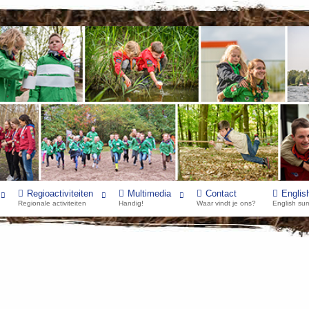
Regioactiviteiten
Multimedia
Contact
Englis
Regionale activiteiten
Handig!
Waar vindt je ons?
English su
hop. De dichtstbijzijnde shops zijn in Haarlem, Vlaardingen en in Rotterdam.
e ScoutShops regelmatig in Den Haag (dat kan ook op uitnodiging van een gr