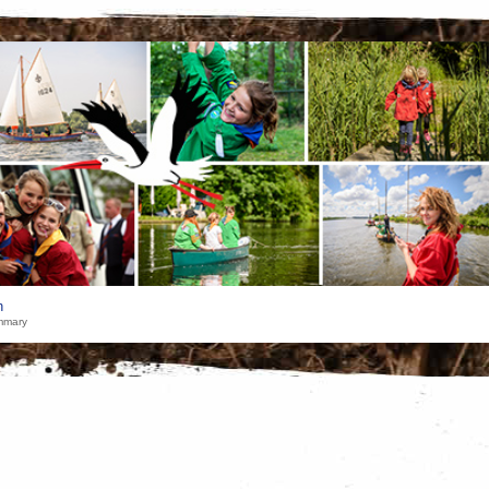
h
mmary
 Zie de
ScoutShop website
voor adressen en openingstijden, of bestel
oep). Ook het
overzicht
van wanneer die shops in de buurt zijn, is op de