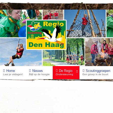
Home
Nieuws
De Regio
Scoutinggroepen
Laat je uitdagen!
Blijf op de hoogte
Ondersteuning
Een groep in de buurt
Scoutshop
Er is op dit moment in onze regio geen ScoutS
daar online via de site. Wel komen de mobiel