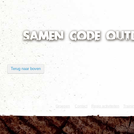
ScoutShop site terug te vinden.
Terug naar boven
Dit is de officiële website van de vereniging 
Groepen
|
Contact
Regio activiteiten
Traini