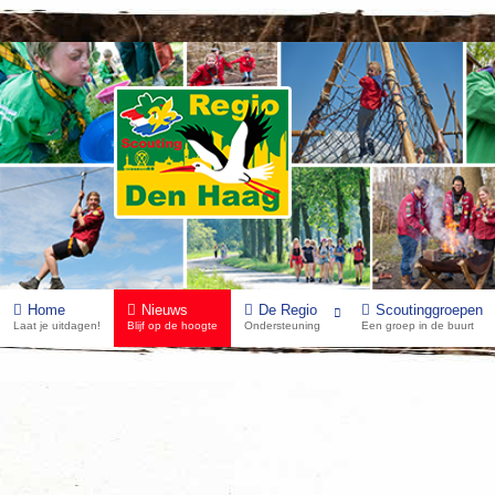
Home
Nieuws
De Regio
Scoutinggroepen
Laat je uitdagen!
Blijf op de hoogte
Ondersteuning
Een groep in de buurt
Welpen - Regiospel 4 november 2023
Categorie:
Welpennieuws
Gepubliceerd: vrijdag 13 oktober 2023 10:16