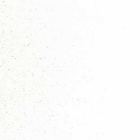
Hits: 1637
Beste mede welpenleiders van Den Haag,
Op zaterdag 4 november is er weer een welpen regios
meer informatie bekend.
Het spel
We spelen het spel vossenjacht & een handelsspel. De kinderen starten 
groep die meedoet vragen we dat zei voor elke vos die meedoet zelf voor
Na de limonade pauze spelen we een ander spel, een handelsspel. De ki
Omdat de activiteit de gehele middag buiten is vragen we alle aanwezige
hele middag in de hevige regen/ hagel een spel zitten te spelen.
Financiën
Voor elk kind dat meedoet vragen we 1 euro.
Locatie
In en rondom winkelcentrum “in de Boogaard” in Rijswijk
Start & eind locatie
Speeltuin/veldje tegenover de Albert Heijn