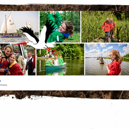
h
mmary