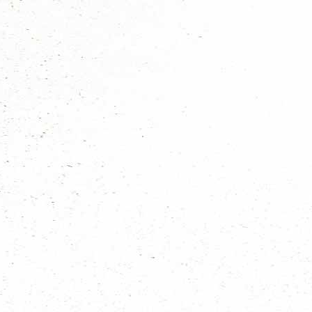
Belangrijke tijden op 4 november
Leiding aanwezig: 12.45u
Starttijd spel: 14.00u
Eindtijd spel: 16.30u
Belangrijke data op een rij
26 oktober 12:00 - uiterlijke aanmelddatum om mee te doen met het re
26 oktober 20.00 - online meeting betreft het regiospel (van elke gro
3 november 20.00 - beslissing GO/ NO GO
4 november - regiospel
Ben je nou enthousiast geworden en wil je met jouw groep meedoen?
Goed nieuws, dat kan! Stuur mij even een bericht (voor donderdag 26 okt
Met vriendelijke groet,
Daniel Witvliet
(Regiocoördinator welpen)
Scouting Ferguson
Nieuws categoriën