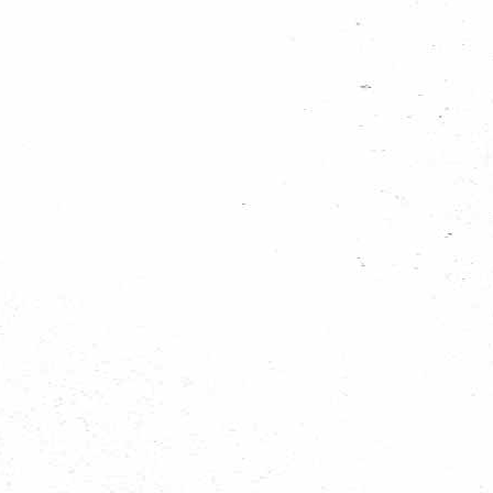
giospel
ep minstens 1 iemand vertegenwoordigd)
ober 12.00)