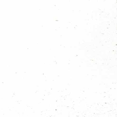
ng van 13 september hadden we het één en al besproken, maar er is nu
oor winkelcentrum in de Boogaard op zoek naar verklede leiding. Elke
deren te kopen/ verkopen.
tiefe beslissing voor een GO/ NO GO aangezien we niet willen dat we de