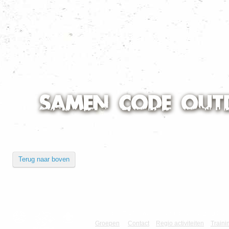
Alle nieuws categoriën
Terug naar boven
Dit is de officiële website van de vereniging 
Groepen
|
Contact
Regio activiteiten
Traini