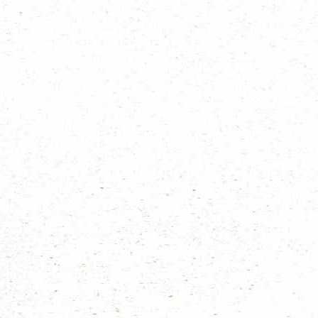
Nieuws uit de groepen
Algemeen scouting nieuws
Haags nieuws
Regionieuws
Trainingen
Bevernieuws
Welpennieuws
Scoutsnieuws
Explorernieuws
Roverscoutsnieuws
Admiraliteit 1 nieuws