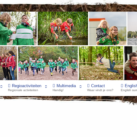
Regioactiviteiten
Multimedia
Contact
Englis
Regionale activiteiten
Handig!
Waar vindt je ons?
English su