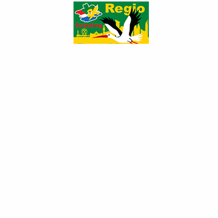
Jaarplan 2023
Categorie:
Regionieuws
Gepubliceerd: woensdag 18 oktober 2023 10:55
Hits: 1454
In het jaarplan heeft het regiobestuur beschreven
wat de plannen zijn voor het jaar 2023. In het
jaarplan staat toegelicht welke activiteiten er bij
Scouting Regio Den Haag gepland staan voor het
jaar 2023, welke thema's centraal zullen staan en
een verkorte versie van de begroting 2023.
Meer weten over de Scouting in de toekomst en waar we voor
staan? Dat lees je ook in het jaarplan.
Deze
download de PDF hier
of klik op de afbeelding: