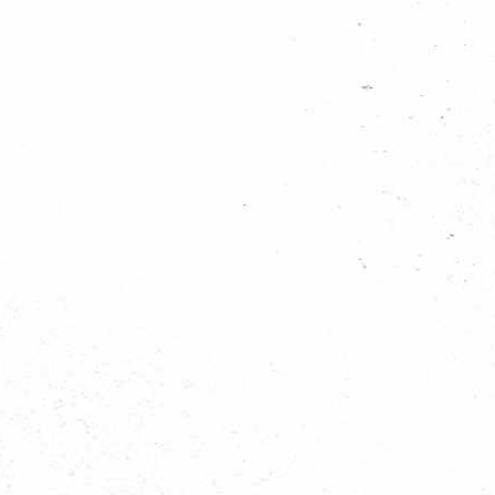
Haags nieuws
Regionieuws
Trainingen
Bevernieuws
Welpennieuws
Scoutsnieuws
Explorernieuws
Roverscoutsnieuws
Admiraliteit 1 nieuws
Alle nieuws categoriën