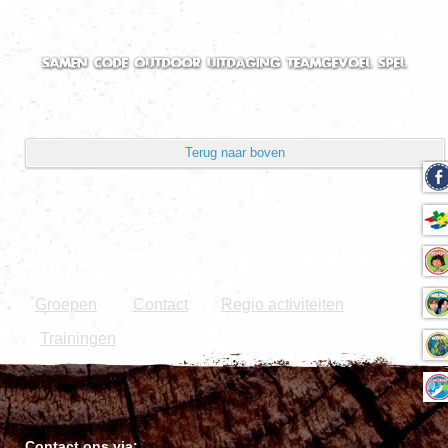
Terug naar boven
Dit is de officiële website van de vereniging Scouting Regio Den Haag.
Copyright © 2026 Scouting Nederland.
Groepen
Contact
Regio activiteiten
|
Trainingen
Contact ons via: