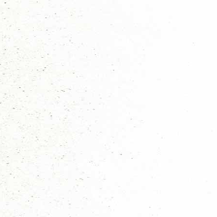
Hits: 1014
Beste scoutsleiding,
De voorinschrijving voor de RSW is weer geopend en net
verwacht tijdens de RSW. De patrouille/ronde inschrijvi
https://sol.scouting.nl/as/form/49440/participant/new/
Datum:
(12), 13 en 14 mei
Locatie:
Scoutcentrum Rotterdam
Laatste afstemming voor de RSW zal op woensdag 19 april zijn, tijdens 
Scoutinggroeten,
RSW Organisatie
Lillianne Grootens (de Mohicanen)
Nieuws categoriën