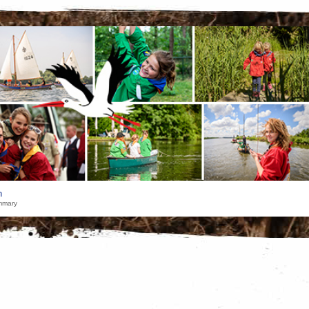
h
mmary