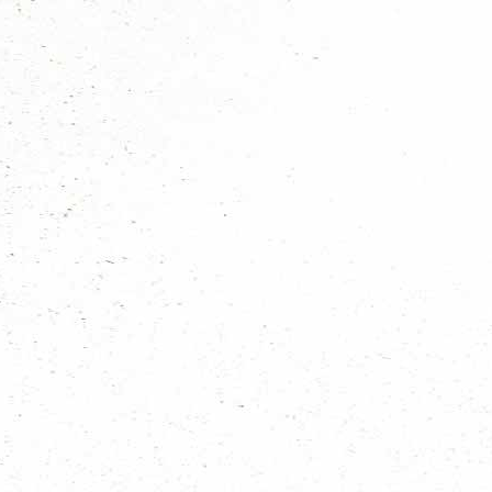
Nieuws uit de groepen
Algemeen scouting nieuws
Haags nieuws
Regionieuws
Trainingen
Bevernieuws
Welpennieuws
Scoutsnieuws
Explorernieuws
Roverscoutsnieuws
Admiraliteit 1 nieuws