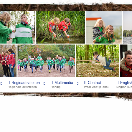
Regioactiviteiten
Multimedia
Contact
Englis
Regionale activiteiten
Handig!
Waar vindt je ons?
English su
ijden 2023 (RSW)