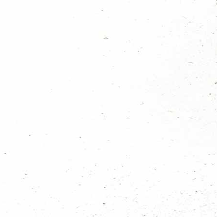
 selecteer dan jezelf bij selecteer lid. Graag de aantallen opgeven die je
ganisatie hebben er al veel zin in!