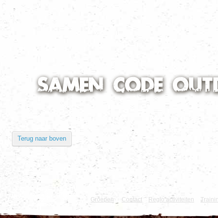
Alle nieuws categoriën
Terug naar boven
Dit is de officiële website van de vereniging 
Groepen
|
Contact
Regio activiteiten
Traini