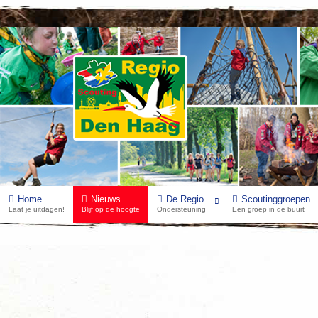
Home
Nieuws
De Regio
Scoutinggroepen
Laat je uitdagen!
Blijf op de hoogte
Ondersteuning
Een groep in de buurt
Voorinschrijving Regionale Scoutingwedstr
Categorie:
Scoutsnieuws
Gepubliceerd: woensdag 12 april 2023 10:39