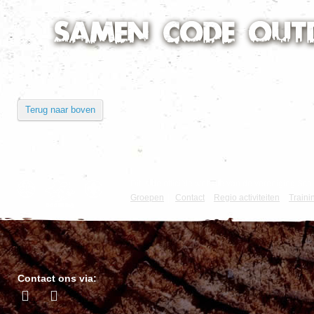
Terug naar boven
Dit is de officiële website van de vereniging 
Groepen
|
Contact
Regio activiteiten
Traini
Contact ons via: