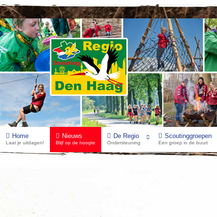
Home
Nieuws
De Regio
Scoutinggroepen
Laat je uitdagen!
Blijf op de hoogte
Ondersteuning
Een groep in de buurt
Scouts Leiding Raad (SLR) 03 Sep
Categorie:
Scoutsnieuws
Gepubliceerd: woensdag 19 augustus 2015 11:48