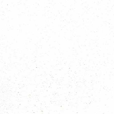
Regionieuws
Trainingen
Bevernieuws
Welpennieuws
Scoutsnieuws
Explorernieuws
Roverscoutsnieuws
Admiraliteit 1 nieuws
Alle nieuws categoriën