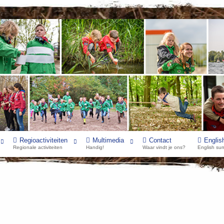
Regioactiviteiten
Multimedia
Contact
Englis
Regionale activiteiten
Handig!
Waar vindt je ons?
English su