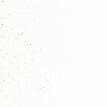
Hits: 2501
Op donderdag
03 september
wordt de volgende Scouts 
Wie:
Scoutsleiding
Wat:
Activiteiten evalueren en bespreken komende act
Waar:
Mohicanen (Daal en Bergselaan 9)
Hoe laat:
20.00 uur
Zomervakantie is alweer achter de rug en een nieuw scouting seizoen die
vinden en dan gaan we aan de slag om het seizoen alvast een beetje te 
Het is natuurlijk nuttig dat ieder gezellig langs komt om zo de plannin
Agenda
Opening
Nog in te brengen agendapunten
Bestuur coördinatoren uitleg
Ondersteuning team ROTS in de branding
Welke actie ondernemen we dit seizoen? (Disco, Berentocht, RSW
Activiteiten en de aanpak (Punten meenemen van de evaluatie geo