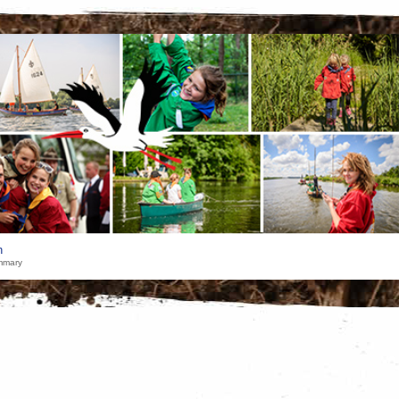
h
mmary