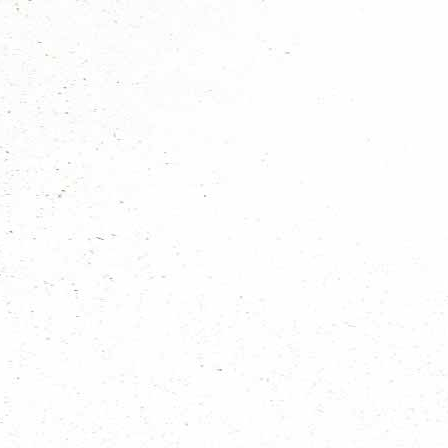
PR bij de acties die we met elkaar ondernemen
Wat er ter tafel komt
Nieuwe afspraak/sluiting
Vind je het leuk om erbij te zijn? Kom dan vooral langs en laat je stem 
secretariaat.
Groeten van;
Regio team scouts
Secretariaat/Penningmeester Patricia Hulst (DS Ferguson)
Voorzitter Mirjam Gielisse (Bepals pr Juliana)
Nieuws categoriën
Nieuws uit de groepen
Algemeen scouting nieuws
Haags nieuws