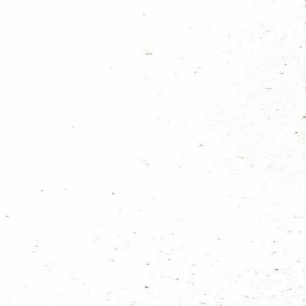
 scoutsleiding van harte uitgenodigd om te komen.
donderdag 3 sept a.s bij ‘De Mohicanen’. We zijn daar om 20.00 uur te
 er tegen aan en hieronder volgt een agenda om een goede start te maken.