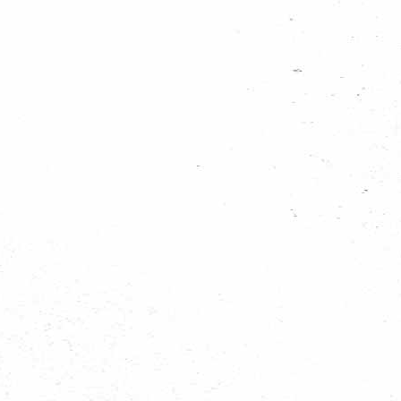
horen! We hopen jullie allen weer te zien op de raad en van harte welkom te h