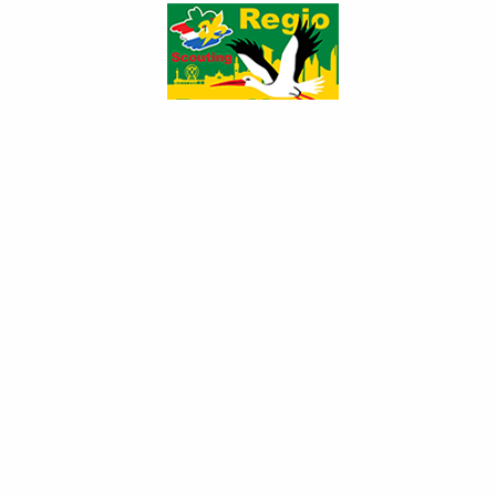
Trainingsnieuws (basistraining &
praktijkbegeleiders uitwisseling)
Categorie:
Trainingen
Gepubliceerd: dinsdag 21 april 2015 10:17
Hits: 1708
Basistraining Leidinggevende
Een weekend basis-leidinggevende is weer
ingepland. Inschrijven kan (uitsluitend alleen) via
SOL:
https://sol.scouting.nl/?
task=as_registration&action=add&frm_id=13355
.
Je kunt meedoen als bever-, welpen- of scoutsleinding, maar ook als
explorer begeleider of jongerentak adviseur.
Datum:
6&7 Juni 2015
Tijden:
za 10.30u tot zo 16.30u