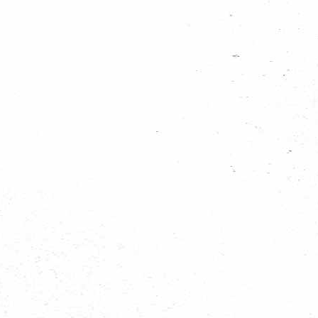
Groet Dorothee en Rob (Praktijkcoaches Regio Vlietstreek)
Datum:
23 Juni 2015
Tijden:
19.30u tot 22.30u
Locatie:
de Eendenkooi
Nieuws categoriën
Nieuws uit de groepen
Algemeen scouting nieuws
Haags nieuws
Regionieuws
Trainingen
Bevernieuws