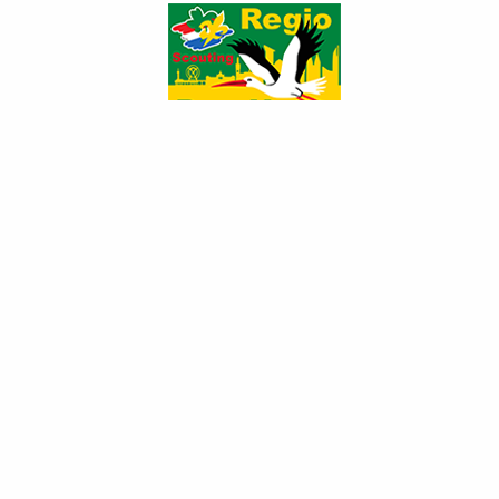
Geslaagde Open Dag Wegelaer en Be
Pals
Categorie:
Nieuws uit de groepen
Gepubliceerd: dinsdag 27 maart 2012 11:44
Hits: 1648
De zeepkisten voor de race stonden klaar. Het sumo-worstelen kon
beginnen. Het wachten was nog op de officiële start van de dag.
Het was een gezellige boel bij de Open Dag van de twee
scoutverenigingen. Na de officiële opening konden alle scouts,
vrienden en buurtkinderen zich uitstekend vermaken. Het thema van
de Open Dag was Reis om de Wereld. Scouting drumband Den Haag
verzorgde een optreden. Wethouder Karsten Klein kwam op bezoek.
Hij maakte o.a. kennis met het Sumo worstelen dat een lange rij
kinderen trok die zich in een pak lieten hijsen door Dojo-meester