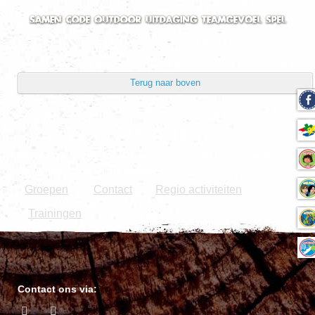
Terug naar boven
Dit is de officiële website van de vereniging Scouting Regio Den Haag.
Copyright © 2026 Scouting Nederland.
Groepen
Contact
Regio activiteiten
|
Trainingen
Contact ons via: