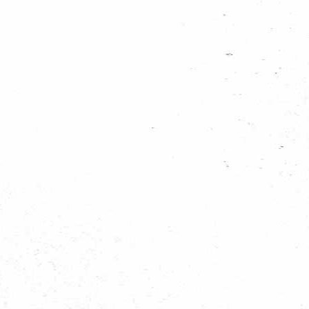
Regionieuws
Trainingen
Bevernieuws
Welpennieuws
Scoutsnieuws
Explorernieuws
Roverscoutsnieuws
Admiraliteit 1 nieuws
Alle nieuws categoriën