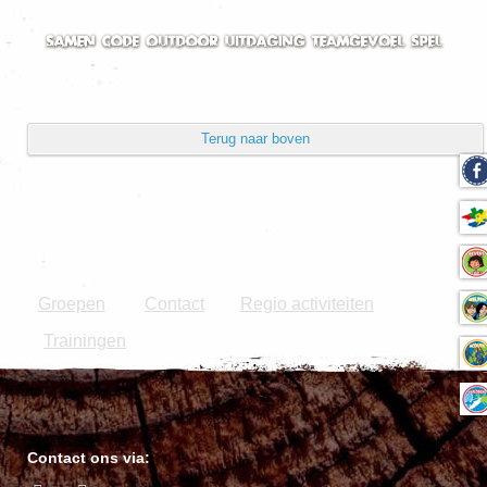
Terug naar boven
Dit is de officiële website van de vereniging Scouting Regio Den Haag.
Copyright © 2026 Scouting Nederland.
Groepen
Contact
Regio activiteiten
|
Trainingen
Contact ons via: