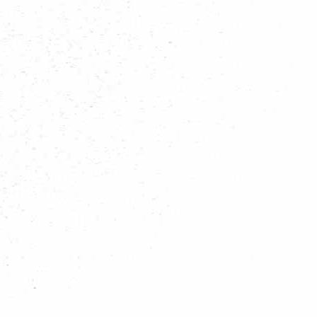
Regionieuws
Trainingen
Bevernieuws
Welpennieuws
Scoutsnieuws
Explorernieuws
Roverscoutsnieuws
Admiraliteit 1 nieuws
Alle nieuws categoriën