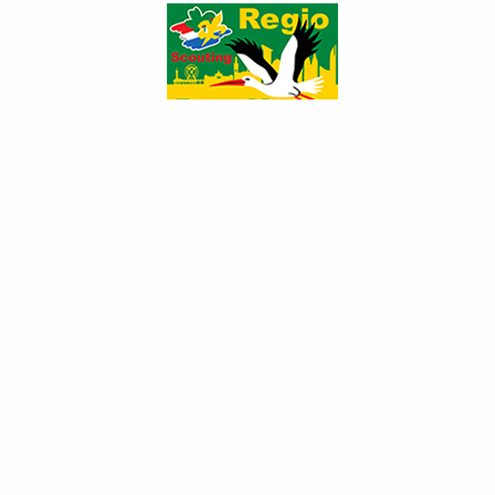
Nieuwsflits! 2021 - Nr.1
Categorie:
Regionieuws
Gepubliceerd: zaterdag 06 maart 2021 14:11
Hits: 760
Periodiek brengt het regio bestuur een
bestuursflits uit met veel leuke nieuwtjes uit de
Haagse scouting regio. Heb je naar aanleiding van
de bestuursflits nog vragen?
Neem dan contact
op
.
Download PDF hier
(Klik op de afbeelding om te vergroten)