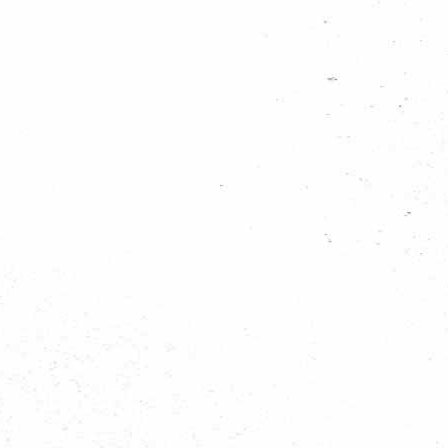
Regionieuws
Trainingen
Bevernieuws
Welpennieuws
Scoutsnieuws
Explorernieuws
Roverscoutsnieuws
Admiraliteit 1 nieuws
Alle nieuws categoriën