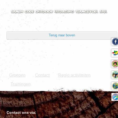
Terug naar boven
Dit is de officiële website van de vereniging Scouting Regio Den Haag.
Copyright © 2026 Scouting Nederland.
Groepen
Contact
Regio activiteiten
|
Trainingen
Contact ons via: