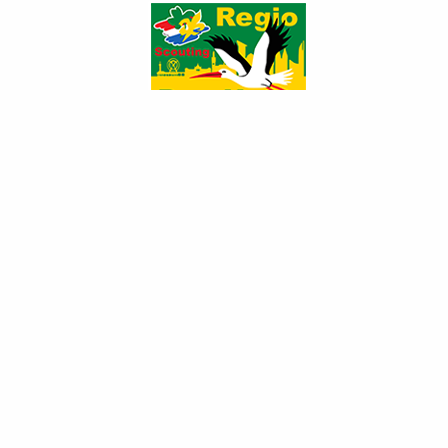
Nieuw regio logo
Categorie:
Regionieuws
Gepubliceerd: woensdag 24 februari 2021 12:42
Hits: 898
Begin 2020 werd door het regiobestuur een
ontwerpwedstrijd uitgeschreven om een nieuw
regio logo te ontwerpen. Bas Rutgers (Scouting
Ferguson) stuurde zijn ontwerp in en zijn ontwerp
is uitgekozen om als nieuw logo in te zetten. Een
fris en herkenbaar logo die past bij de stad Den Haag. We zijn
benieuwd naar jullie reacties!