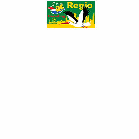
2002 Beve...
2009-02-1...
2011 Tedd...
2011-05-2...
2012-06-1...