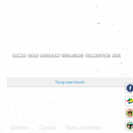
Toon aantal
Powered by
Phoca Gallery
Terug naar boven
Dit is de officiële website van de vereniging Scouting Regio Den Haag.
Copyright © 2026 Scouting Nederland.
Groepen
Contact
Regio activiteiten
|