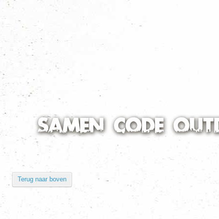
Volgo
Terug naar boven